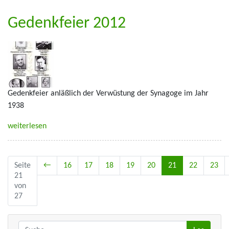
Gedenkfeier 2012
Gedenkfeier anläßlich der Verwüstung der Synagoge im Jahr
1938
weiterlesen
Seite
←
16
17
18
19
20
21
22
23
21
von
27